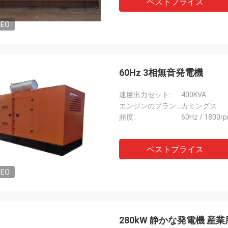
ベストプライス
DEO
60Hz 3相無音発電機
速度出力セット:
400KVA
エンジンのブランド:
カミングス
頻度:
60Hz / 1800r
ベストプライス
DEO
280kW 静かな発電機 