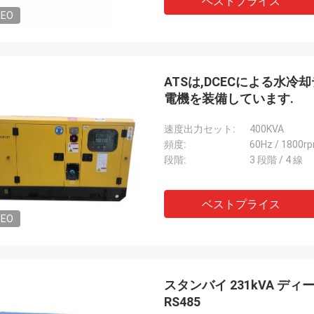
ベストプライス
DEO
ATSは,DCECによる水
電機を装備しています.
速度出力セット:
400KVA
頻度:
60Hz / 1800r
段階:
3 段階 / 4 線
ベストプライス
DEO
スタンバイ 231kVA 
RS485