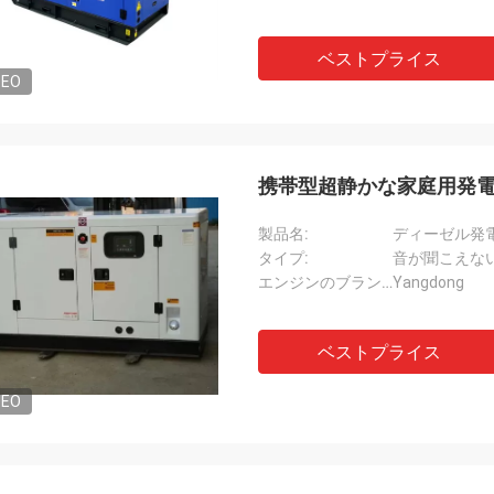
ベストプライス
DEO
携帯型超静かな家庭用発電機 10k
製品名:
ディーゼル発
タイプ:
音が聞こえな
エンジンのブランド:
Yangdong
ベストプライス
DEO