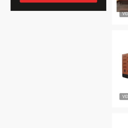
VI
VI