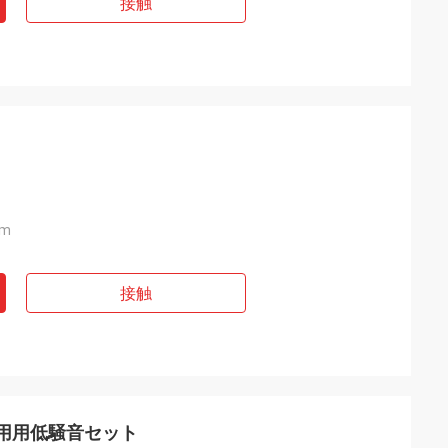
接触
pm
接触
産業用用低騒音セット