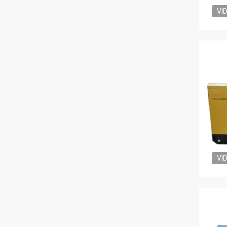
VI
VI