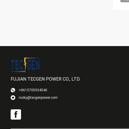
FUJIAN TECGEN POWER CO., LTD.
+8615705934540
rocky@tecgenpower.com