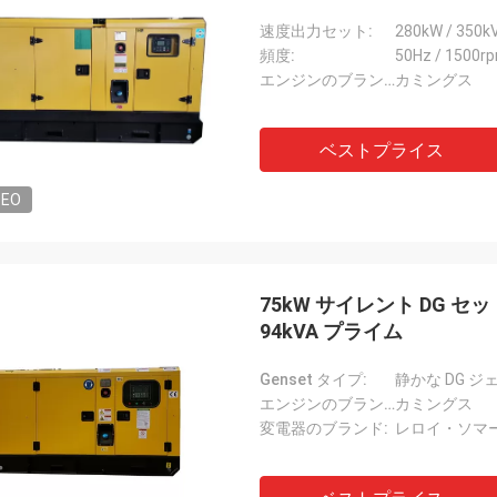
速度出力セット:
280kW / 350k
頻度:
50Hz / 1500r
エンジンのブランド:
カミングス
ベストプライス
DEO
75kW サイレント DG セッ
94kVA プライム
Genset タイプ:
静かな DG ジ
エンジンのブランド:
カミングス
変電器のブランド:
レロイ・ソマー 