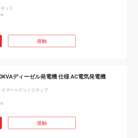
ェネット
pm
接触
60KVAディーゼル発電機 仕様 AC電気発電機
 スマートゲン / コマップ
pm
接触