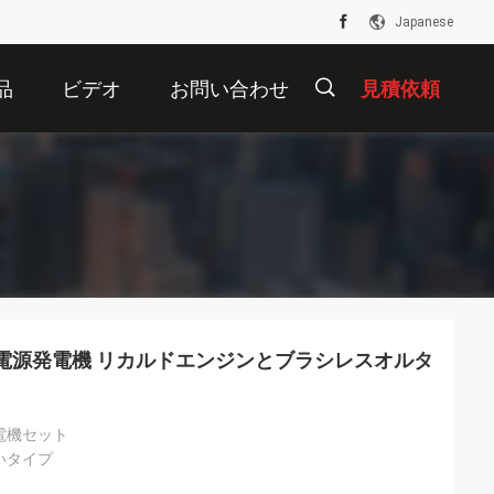
Japanese
品
ビデオ
お問い合わせ
見積依頼
描
述
A 静かな電源発電機 リカルドエンジンとブラシレスオルタ
電機セット
いタイプ