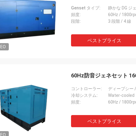
Genset タイプ:
静かな DG ジ
頻度:
60Hz / 1800r
段階:
3 段階 / 4 線
ベストプライス
DEO
60Hz防音ジェネセット 1
コントローラー:
ディープシー /
冷却システム:
Water-cooled
頻度:
60Hz / 1800r
ベストプライス
DEO