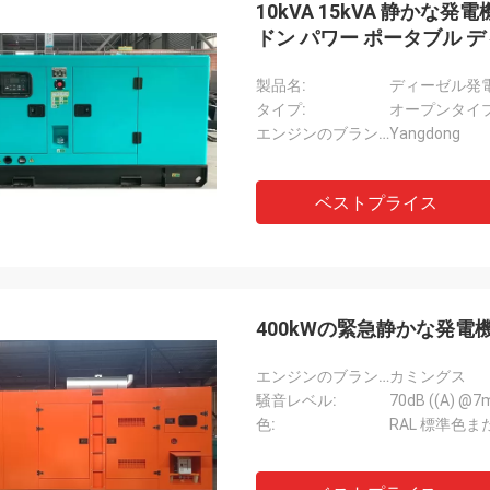
10kVA 15kVA 静かな発電機 2
ドン パワー ポータブル デ
製品名:
ディーゼル発
タイプ:
オープンタイ
チャールズ・S
エンジンのブランド:
Yangdong
たテクゲン発電機の性能と信頼性は
ています事業の円滑な運営を保証す
に,あなたのチームのプロフェッショ
ベストプライス
ムと献身は, 購入プロセスを通して
を支援して, 賞賛に値します.
400kWの緊急静かな発電
エンジンのブランド:
カミングス
騒音レベル:
70dB ((A) @7
色:
RAL 標準色