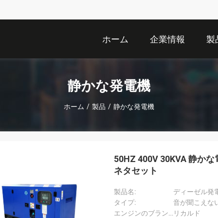
ホーム
企業情報
製
静かな発電機
ホーム
/
製品
/
静かな発電機
50HZ 400V 30KV
ネタセット
製品名:
ディーゼル発
タイプ:
音が聞こえな
エンジンのブランド:
リカルド