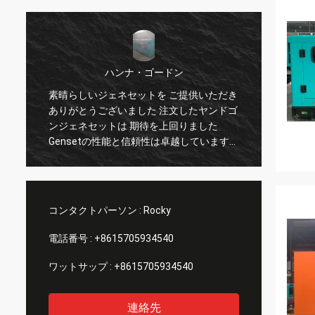
ハンナ・ゴードン
素晴らしいジェネセットを ご提供いただき
購入し
ありがとうございました 注文したヤンドゴ
卓越し
ョ
ンジェネセットは 期待を上回りました
るさら
Gensetの性能と信頼性は卓越しています
ナリズ
我々は,テクゲンゲンセットとのパートナー
私たち
シップを継続することを楽しみにしていま
す.
コンタクトパーソン :
Rocky
電話番号 :
+8615705934540
ワットサップ :
+8615705934540
連絡先