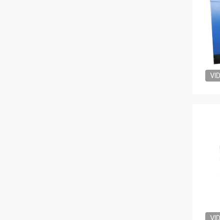
VI
VI